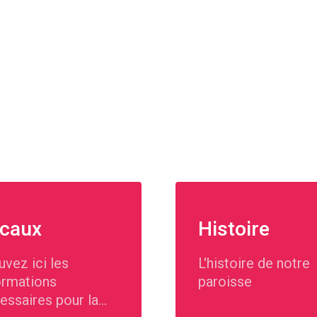
caux
Histoire
uvez ici les
L'histoire de notre
ormations
paroisse
essaires pour la