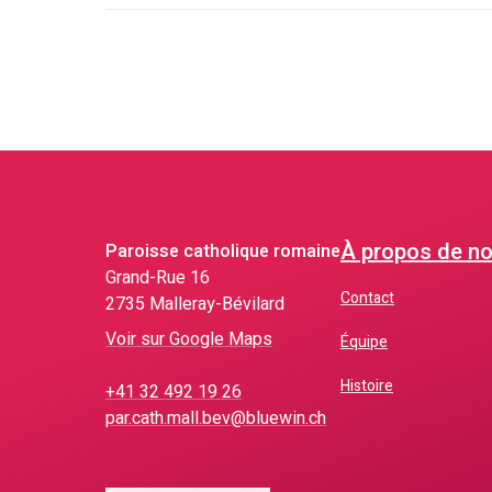
À propos de n
Paroisse catholique romaine
Grand-Rue 16
Contact
2735 Malleray-Bévilard
Voir sur Google Maps
Équipe
Histoire
+41 32 492 19 26
par.cath.mall.bev@bluewin.ch