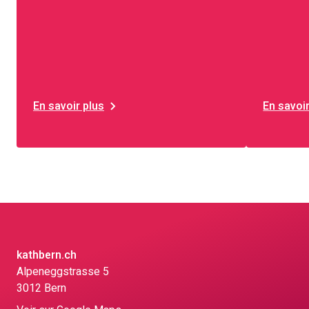
Court - Sorvilier - Champoz -
Bévilard - Malleray - Pontenet.
En savoir plus
En savoir
kathbern.ch
Alpeneggstrasse 5
3012 Bern