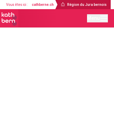
Vous êtes ici :
cathberne.ch
Région du Jura bernois
Menu