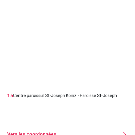
1
5
Centre paroissial St-Joseph Köniz - Paroisse St-Joseph
Vers les coordonnées