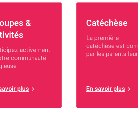
oupes &
Catéchèse
tivités
La première
catéchèse est don
ticipez activement
par les parents leur
otre communauté
exemple.
igieuse
savoir plus
En savoir plus