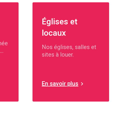
Églises et
locaux
née
Nos églises, salles et
sites à louer.
En savoir plus