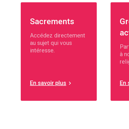
Sacrements
Gr
ac
Accédez directement
au sujet qui vous
Par
intéresse.
à n
rel
En savoir plus
En 