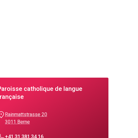
Paroisse catholique de langue
française
Rainmattstrasse 20
3011 Berne
+41 31 381 34 16