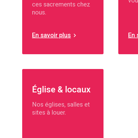
vou
ces sacrements chez
nous.
En savoir plus
En 
Église & locaux
Nos églises, salles et
sites à louer.