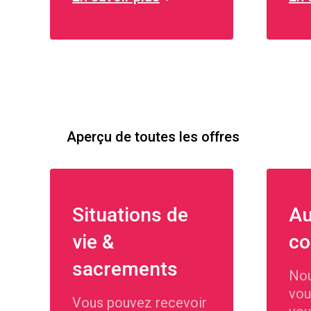
Aperçu de toutes les offres
Situations de
Au
vie &
co
sacrements
Nou
vou
Vous pouvez recevoir