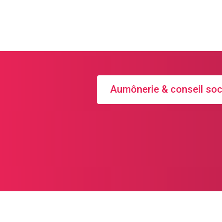
Lorsque la vie vous 
Le service social pro
ne joue aucun rôle.
Aumônerie & conseil soc