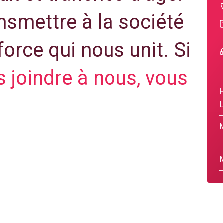
ansmettre à la société
force qui nous unit. Si
 joindre à nous, vous
H
L
M
M