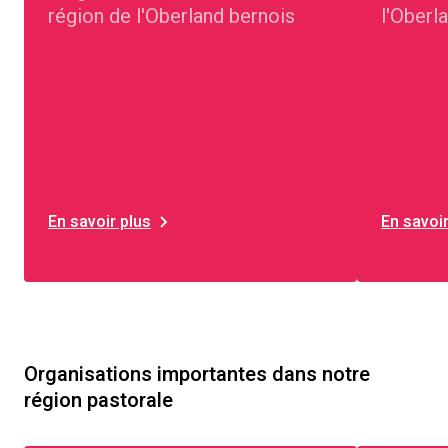
région de l'Oberland bernois
l'Oberl
En savoir plus
En savoir
Organisations importantes dans notre
région pastorale