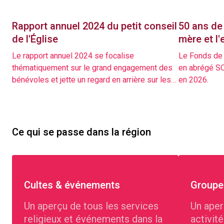
Rapport annuel 2024 du petit conseil
50 ans de 
de l'Église
mère et l'
Le rapport annuel 2024 se focalise
Le Fonds de s
thématiquement sur le grand engagement des
en abrégé SO
bénévoles et jette un regard en arrière sur les
en 2026.
événements les plus importants.
Ce qui se passe dans la région
Cultes & événements
Groupes
Un aperçu de tous les services
Un aper
religieux et événements dans la
activit