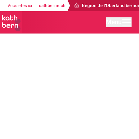
Vous êtes ici :
cathberne.ch
Région de l'Oberland berno
Menu