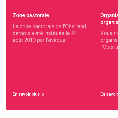
Zone pastorale
Organi
organi
La zone pastorale de l'Oberland
bernois a été instituée le 24
Vous tr
août 2013 par l'évêque
organis
diocésain Dr Felix Gmür en
l'Oberl
l'église Saint-Martin de Thoune.
En savoir plus
En savoir