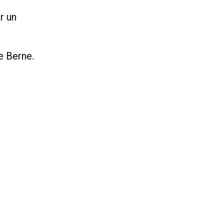
r un
e Berne.