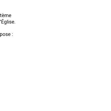
ystème
'Église.
mpose :