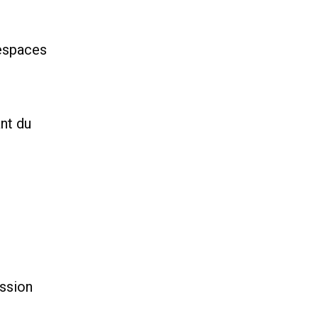
 espaces
nt du
ission