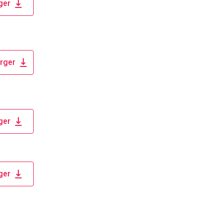
ger
rger
ger
ger