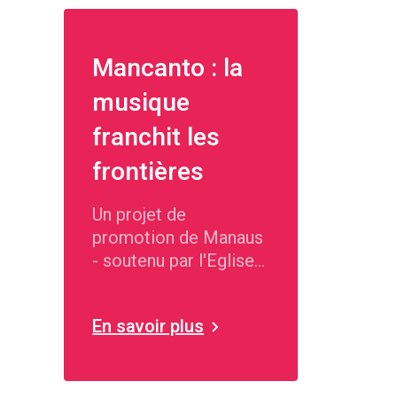
Mancanto : la
musique
franchit les
frontières
Un projet de
promotion de Manaus
- soutenu par l'Eglise
catholique de la
région de Berne.
En savoir plus