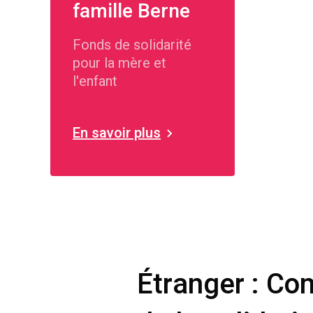
famille Berne
Fonds de solidarité
pour la mère et
l'enfant
En savoir plus
Étranger : Co