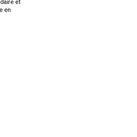
daire et
e en