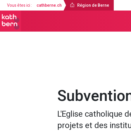
Vous êtes ici :
cathberne.ch
Région de Berne
Région de Berne
À propos de nous
Subventio
L'Eglise catholique 
projets et des instit