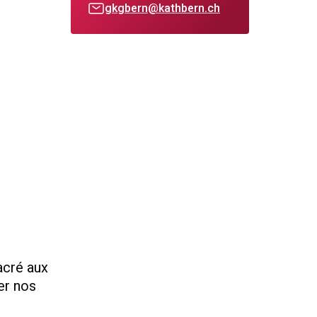
gkgbern@kathbern.ch
acré aux
er nos