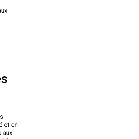
aux
es
rs
é et en
e aux