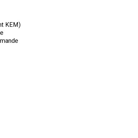
ent KEM)
de
demande