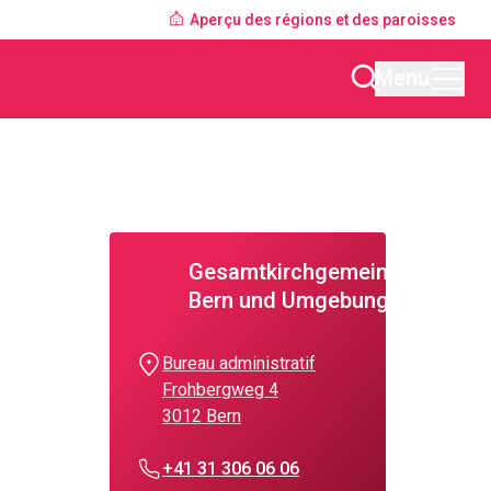
Aperçu des régions et des paroisses
Menu
Gesamtkirchgemeinde
Bern und Umgebung
Bureau administratif
Frohbergweg 4
3012 Bern
+41 31 306 06 06