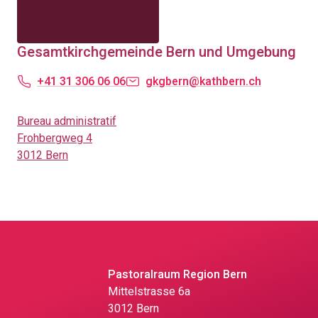
Gesamtkirchgemeinde Bern und Umgebung
+41 31 306 06 06
gkgbern@kathbern.ch
Bureau administratif
Frohbergweg 4
3012 Bern
Pastoralraum Region Bern
Mittelstrasse 6a
3012 Bern