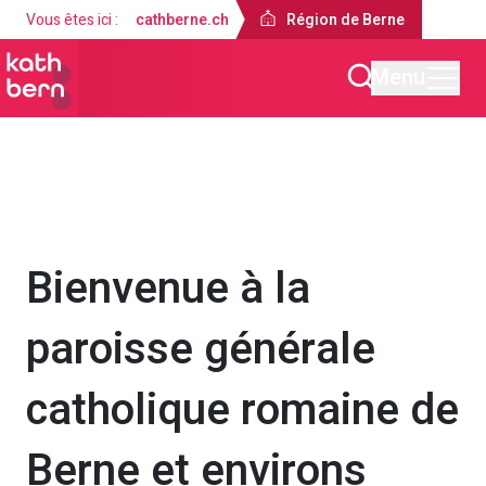
Vous êtes ici :
cathberne.ch
Région de Berne
Menu
Région de Berne
À propos de nous
Bienvenue à la
paroisse générale
catholique romaine de
Berne et environs