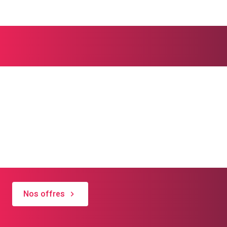
Aumônerie & conseil
social
Lorsque la vie vous pose des défis, vous
pouvez compter sur notre soutien.
Nos offres