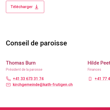
Télécharger
Conseil de paroisse
Thomas Burn
Hilde Pee
Président de la paroisse
Finances
+41 33 673 31 74
+41 77 4
kirchgemeinde@kath-frutigen.ch