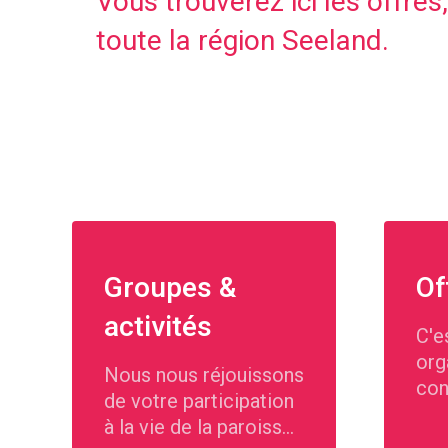
Vous trouverez ici les offres,
toute la région Seeland.
Groupes &
Of
activités
C'e
org
Nous nous réjouissons
con
de votre participation
et 
à la vie de la paroisse.
les