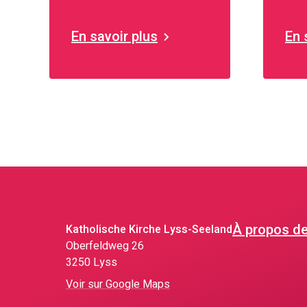
Vous trouverez ici un
rég
aperçu de tous les
En savoir plus
En 
groupes et activités
dans la région du
Seeland.
À propos d
Katholische Kirche Lyss-Seeland
Oberfeldweg 26
3250 Lyss
Voir sur Google Maps