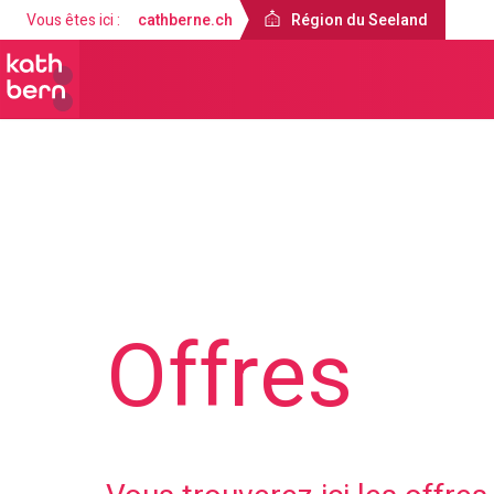
Vous êtes ici :
cathberne.ch
Région du Seeland
Région du Seeland
Offres