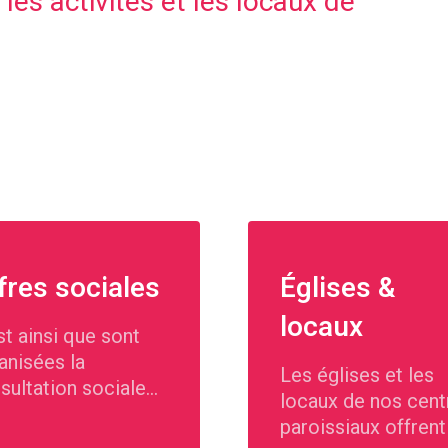
 les activités et les locaux de
fres sociales
Églises &
locaux
st ainsi que sont
anisées la
Les églises et les
sultation sociale
locaux de nos cent
l'aumônerie dans
paroissiaux offrent
 communes de la