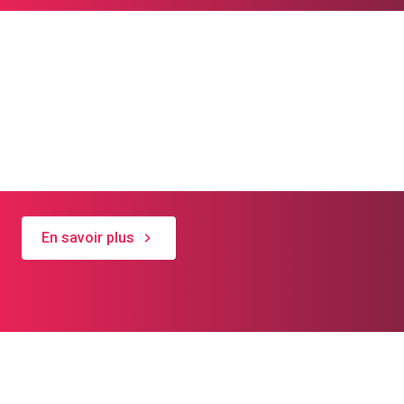
L'Église mène des
actions variées
Découvrez des projets menés dans tout le
canton !
En savoir plus