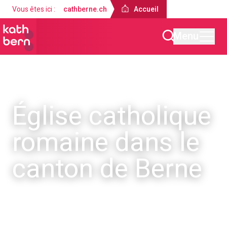
Vous êtes ici :
cathberne.ch
Accueil
Menu
Église catholique
romaine dans le
canton de Berne
Bienvenue !