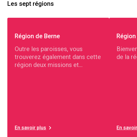
Les sept régions
Région de Berne
Région
Outre les paroisses, vous
Bienven
trouverez également dans cette
de la r
région deux missions et
plusieurs communautés parlant
d'autres langues.
En savoir plus
En savoir