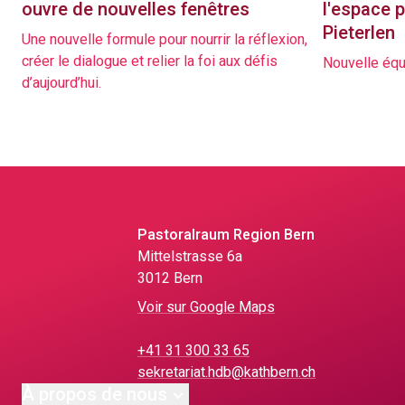
ouvre de nouvelles fenêtres
l'espace 
Pieterlen
Une nouvelle formule pour nourrir la réflexion,
créer le dialogue et relier la foi aux défis
Nouvelle équi
d’aujourd’hui.
Pastoralraum Region Bern
Mittelstrasse 6a
3012 Bern
Voir sur Google Maps
+41 31 300 33 65
sekretariat.hdb@kathbern.ch
À propos de nous