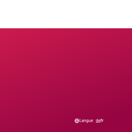
Langue:
de
fr