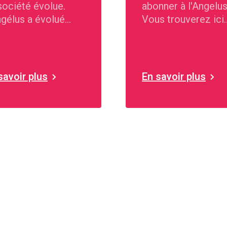
société évolue.
abonner à l'Angelus
ngélus a évolué
Vous trouverez ici
uis 1909.
notre formulaire
d'inscription.
savoir plus
En savoir plus