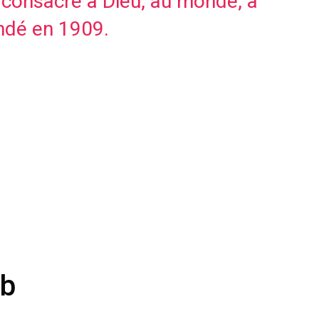
consacré à Dieu, au monde, à
ondé en 1909.
eb