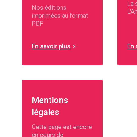
La 
Nos éditions
L'A
imprimées au format
dep
PDF
En savoir plus
En 
Mentions
légales
Cette page est encore
en cours de