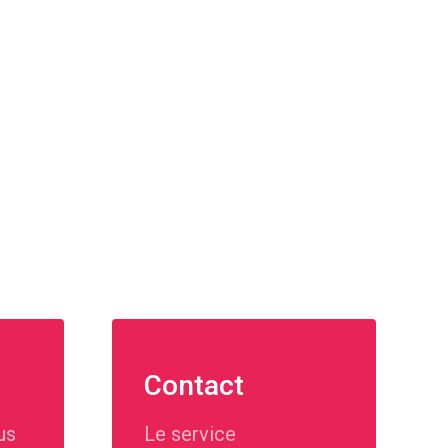
Contact
us
Le service