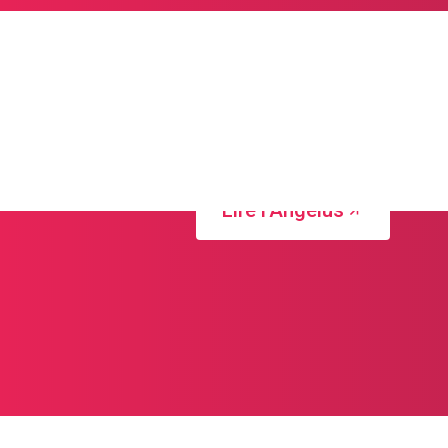
Lire l'Ang
E-paper à lire sur I
Lire l'Angelus