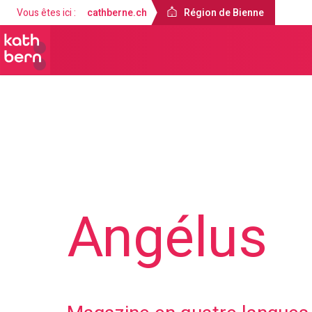
Vous êtes ici :
cathberne.ch
Région de Bienne
Région de Bienne
À propos de nous
Angélus