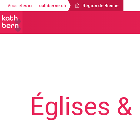
Vous êtes ici :
cathberne.ch
Région de Bienne
Région de Bienne
Offres
Églises & 