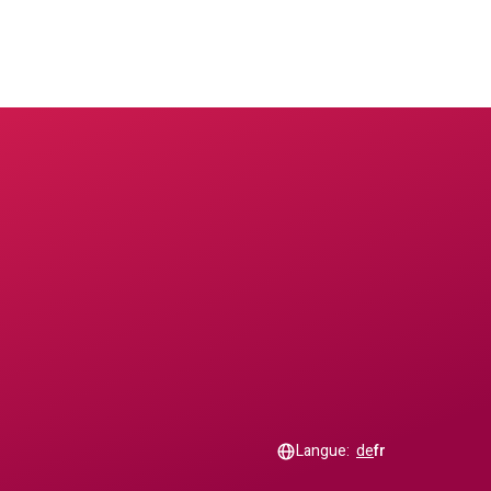
Langue:
de
fr