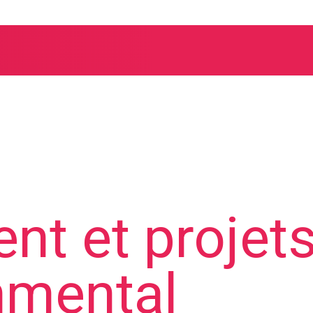
t et projets
mmental