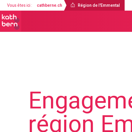
Vous êtes ici :
cathberne.ch
Région de l'Emmental
Région de l'Emmental
Engagemen
région E