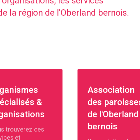
 organisations, les services
de la région de l'Oberland bernois.
ganismes
Association
écialisés &
des paroisse
ganisations
de l'Oberland
bernois
s trouverez ces
vices et