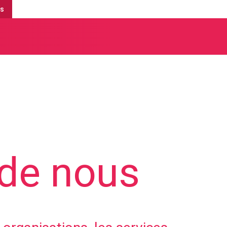
is
 de nous