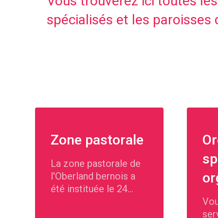
Vous trouverez ici toutes les
spécialisés et les paroisses 
Zone pastorale
Or
sp
La zone pastorale de
or
l'Oberland bernois a
été instituée le 24
août 2013 par l'évêque
Vou
diocésain Dr Felix
ser