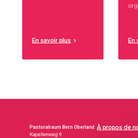
Gmür en l'église Saint-
org
Martin de Thoune.
rég
ber
En savoir plus
En 
À propos de n
Pastoralraum Bern Oberland
Kapellenweg 9