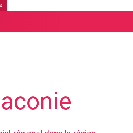
is
iaconie