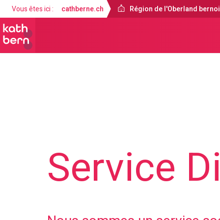
Vous êtes ici :
cathberne.ch
Région de l'Oberland berno
Région de l'Oberland bernois
À propos de nous
Service D