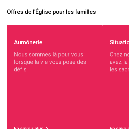
Offres de l'Église pour les familles
Aumônerie
Situati
Nous sommes là pour vous
Chez no
lorsque la vie vous pose des
avez la
défis.
les sac
En savoir plus
En savoir