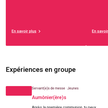
En savoir plus
En savoir
Expériences en groupe
Servant(e)s de messe · Jeunes
Aumônier(ère)s
Après la première communion, tu peux