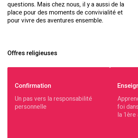
questions. Mais chez nous, il y a aussi de la
place pour des moments de convivialité et
pour vivre des aventures ensemble.
Offres religieuses
Confirmation
Enseig
Un pas vers la responsabilité
Apprend
personnelle
foi dan
la 1ère