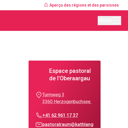
Aperçu des régions et des paroisses
Menu
Espace pastoral
de l'Oberaargau
Turmweg 3
3360 Herzogenbuchsee
+41 62 961 17 37
pastoralraum@kathlang