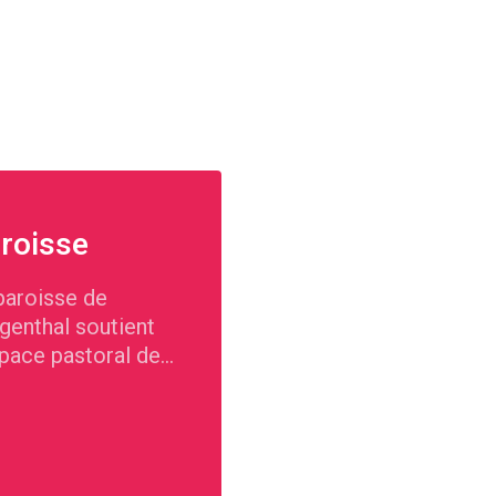
roisse
paroisse de
genthal soutient
space pastoral de
te-Argovie dans
ccomplissement de
mission.