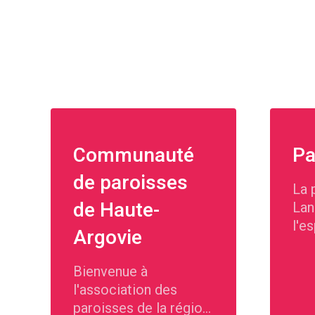
Communauté
Pa
de paroisses
La 
de Haute-
Lan
l'e
Argovie
Hau
l'a
Bienvenue à
sa 
l'association des
paroisses de la région