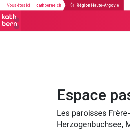
Vous êtes ici :
cathberne.ch
Région Haute-Argovie
Région Haute-Argovie
À propos de
Espace pas
Les paroisses Frère
Herzogenbuchsee, Ma