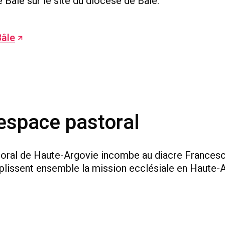
 Bâle sur le site du diocèse de Bâle.
Bâle
'espace pastoral
storal de Haute-Argovie incombe au diacre Frances
plissent ensemble la mission ecclésiale en Haute-