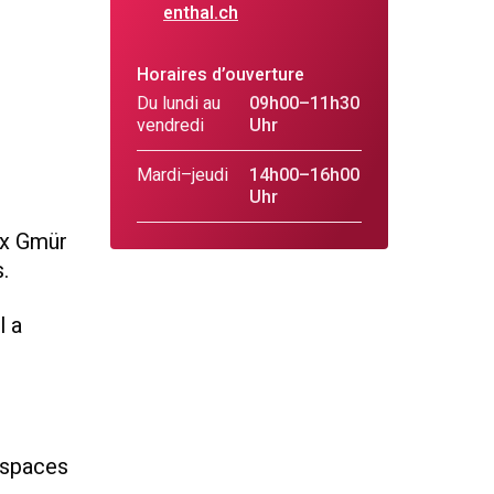
enthal.ch
Horaires d’ouverture
Du lundi au
09h00–11h30
vendredi
Uhr
Mardi–jeudi
14h00–16h00
Uhr
ix Gmür
.
l a
espaces