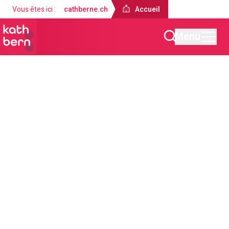
Vous êtes ici :
cathberne.ch
Accueil
Menu
Accueil
À propos de nous
Médias et publications