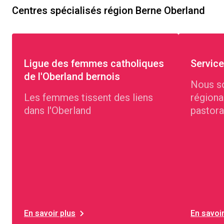
Centres spécialisés région Berne Oberland
Ligue des femmes catholiques
Service
de l'Oberland bernois
Nous s
Les femmes tissent des liens
régiona
dans l'Oberland
pastora
et four
sociaux
langues
En savoir plus
En savoir