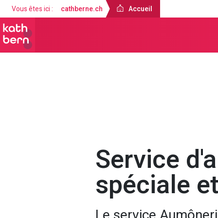
Vous êtes ici :
cathberne.ch
Accueil
Accueil
À propos de nous
Servic
Service d'
spéciale e
Le service Aumôneri