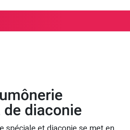
es spécialisés
aumônerie
t de diaconie
e spéciale et diaconie se met en