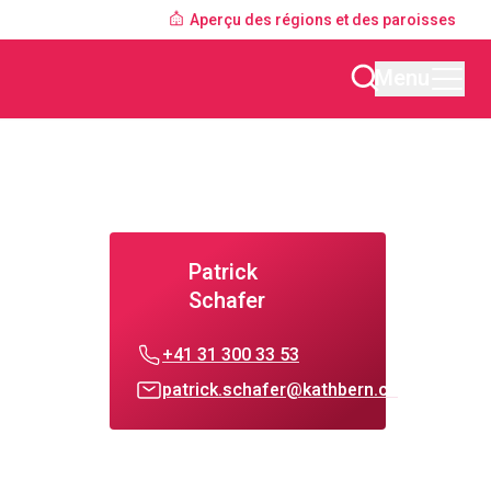
Aperçu des régions et des paroisses
Menu
Patrick
Schafer
+41 31 300 33 53
patrick.schafer@kathbern.ch