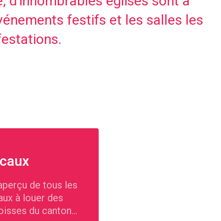
, d'innombrables églises sont à
énements festifs et les salles les
estations.
caux
aperçu de tous les
aux à louer des
oisses du canton