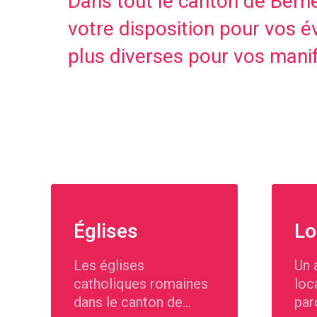
Dans tout le canton de Berne
votre disposition pour vos év
plus diverses pour vos manif
Églises
Lo
Les églises
Un 
catholiques romaines
loc
dans le canton de
par