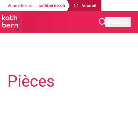
Vous êtes ici :
cathberne.ch
Accueil
Menu
Accueil
Offres
Églises & locaux
Pièces