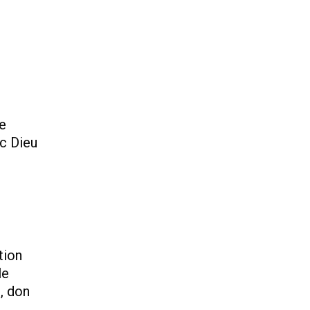
le
ec Dieu
tion
le
, don