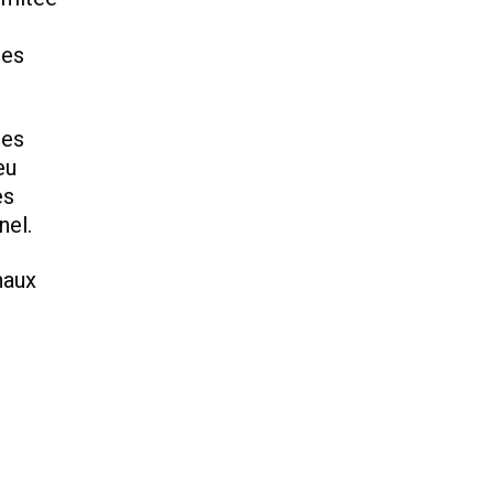
des
nes
eu
es
nel.
naux