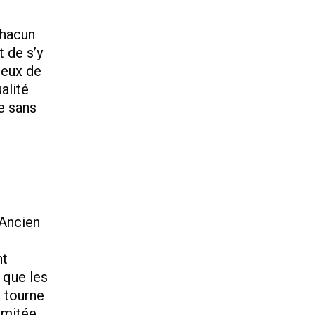
Chacun
t de s’y
ceux de
alité
ne sans
'Ancien
nt
 que les
e tourne
imitée