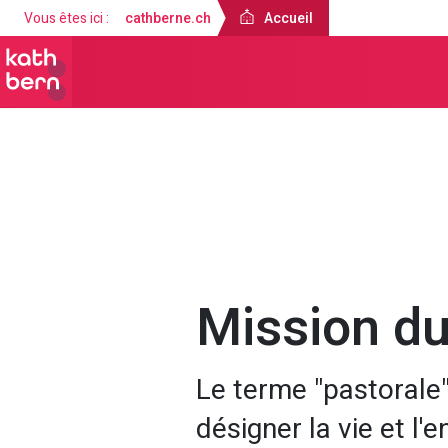
Vous êtes ici :
cathberne.ch
Accueil
Accueil
À propos de nous
Servic
Mission du
Le terme "pastorale"
désigner la vie et l