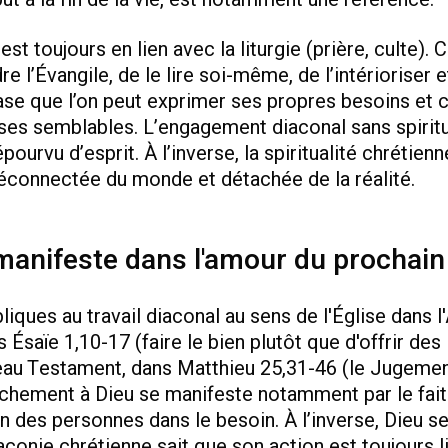
st toujours en lien avec la liturgie (prière, culte). 
 l’Évangile, de le lire soi-même, de l’intérioriser e
ase que l’on peut exprimer ses propres besoins et 
ses semblables. L’engagement diaconal sans spiritu
ourvu d’esprit. À l’inverse, la spiritualité chrétien
déconnectée du monde et détachée de la réalité.
manifeste dans l'amour du prochain
iques au travail diaconal au sens de l'Église dans l
saïe 1,10-17 (faire le bien plutôt que d'offrir des
veau Testament, dans Matthieu 25,31-46 (le Jugeme
ttachement à Dieu se manifeste notamment par le fait
n des personnes dans le besoin. À l’inverse, Dieu s
aconie chrétienne sait que son action est toujours l