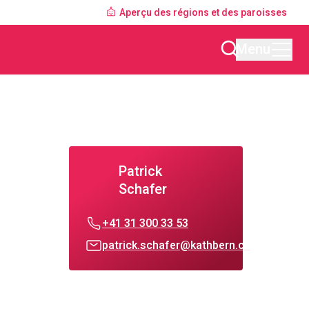
Aperçu des régions et des paroisses
Menu
Patrick
Schafer
+41 31 300 33 53
patrick.schafer@kathbern.ch