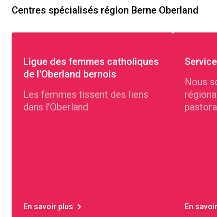
Centres spécialisés région Berne Oberland
Ligue des femmes catholiques
Service
de l'Oberland bernois
Nous s
Les femmes tissent des liens
régiona
dans l'Oberland
pastora
et four
sociaux
langues
En savoir plus
En savoir