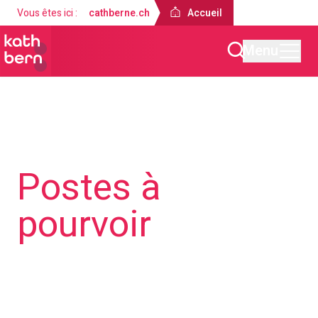
Vous êtes ici :
cathberne.ch
Accueil
Menu
Accueil
À propos de nous
Postes à
pourvoir