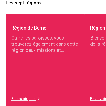
Les sept régions
Région de Berne
Région
Outre les paroisses, vous
Bienven
trouverez également dans cette
de la r
région deux missions et
plusieurs communautés parlant
d'autres langues.
En savoir plus
En savoir