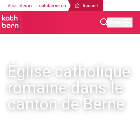
Vous êtes ici :
cathberne.ch
Accueil
Menu
Église catholique
romaine dans le
canton de Berne
Bienvenue !