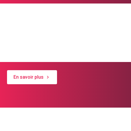
L'Église mène des
actions variées
Découvrez des projets menés dans tout le
canton !
En savoir plus