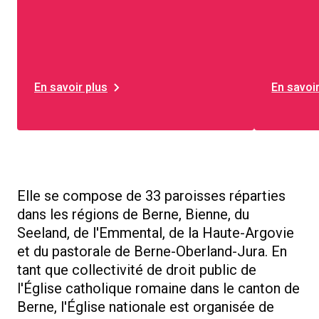
partenariat. Elles ont des
sein de
missions différentes, mais
système
contribuent ensemble à rendre
la direc
possibles la vie ecclésiale, la
à des i
pastorale et les actions
manièr
En savoir plus
En savoir
sociales.
Elle se compose de 33 paroisses réparties
dans les régions de Berne, Bienne, du
Seeland, de l'Emmental, de la Haute-Argovie
et du pastorale de Berne-Oberland-Jura. En
tant que collectivité de droit public de
l'Église catholique romaine dans le canton de
Berne, l'Église nationale est organisée de