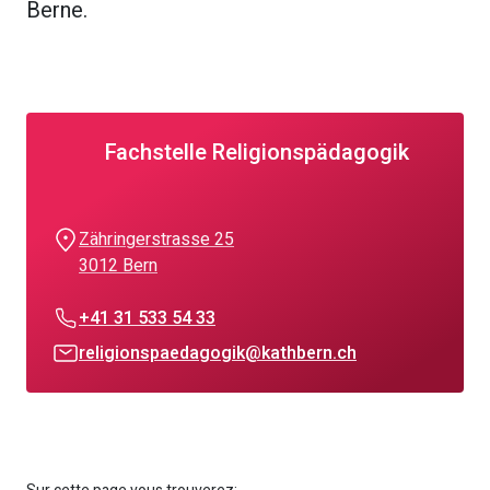
Berne.
Fachstelle Religionspädagogik
Zähringerstrasse 25
3012 Bern
+41 31 533 54 33
religionspaedagogik@kathbern.ch