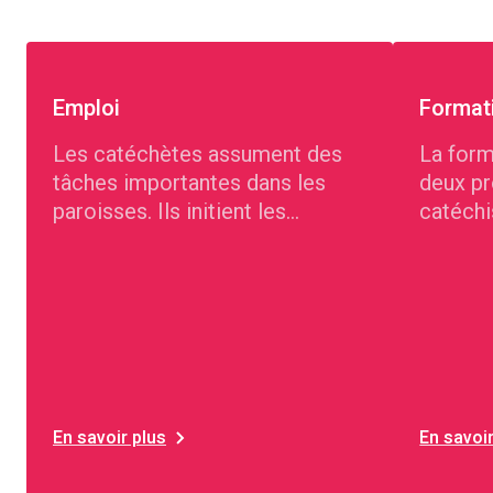
Emploi
Format
Les catéchètes assument des
La form
tâches importantes dans les
deux pr
paroisses. Ils initient les
catéchi
enfants, les jeunes, les familles
religie
et les personnes de tous âges
de jeun
aux questions de la foi et les
accompagnent sur leur chemin
de vie individuel.
En savoir plus
En savoir