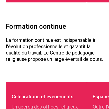
Formation continue
La formation continue est indispensable à
l'évolution professionnelle et garantit la
qualité du travail. Le Centre de pédagogie
religieuse propose un large éventail de cours.
Célébrations et événements
Espace
Un aperçu des offices religieux
Outre l