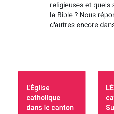
religieuses et quels 
la Bible ? Nous répo
d'autres encore dans
L'Église
L'
catholique
ca
dans le canton
Su