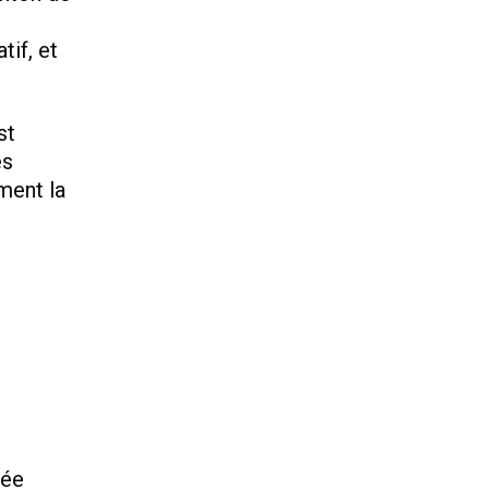
tif, et
st
es
ment la
tée