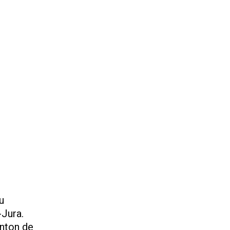
u
-Jura.
anton de