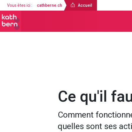
Vous êtes ici :
cathberne.ch
Accueil
Accueil
À propos de nous
Église
Ce qu'il fa
Comment fonctionne 
quelles sont ses acti