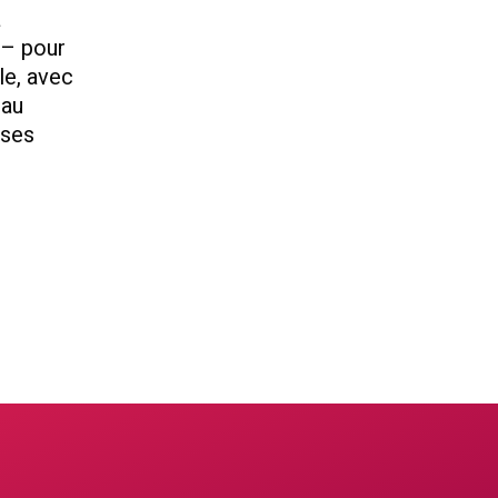
a
 – pour
le, avec
eau
sses