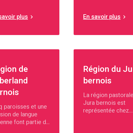
savoir plus
En savoir plus
gion de
Région du Ju
Oberland
bernois
rnois
La région pastoral
Jura bernois est
q paroisses et une
représentée chez
sion de langue
nous par quatre
lienne font partie de
paroisses.
région de l'Oberland