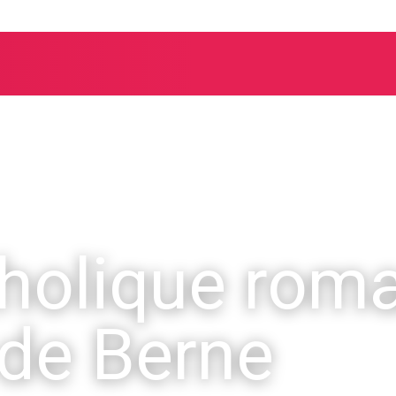
tholique rom
 de Berne