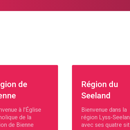
gion de
Région du
enne
Seeland
nvenue à l'Église
Bienvenue dans la
holique de la
région Lyss-Seela
ion de Bienne
avec ses quatre si