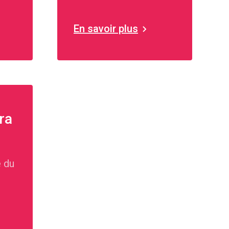
mission italophone.
En savoir plus
ra
e du