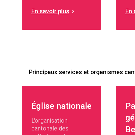
ber
En savoir plus
En 
Principaux services et organismes ca
Église nationale
Pa
gé
L'organisation
Be
cantonale des