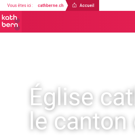
Vous êtes ici :
cathberne.ch
Accueil
Église ca
le canton