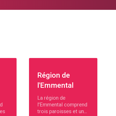
Région de
l'Emmental
La région de
nd
l'Emmental comprend
tes
trois paroisses et une