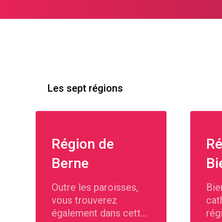
Les sept régions
Région de
Ré
Berne
Bi
Outre les paroisses,
Bie
vous trouverez
cat
également dans cette
rég