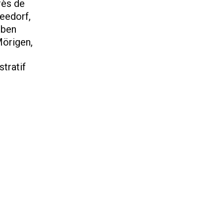
rès de
Seedorf,
rben
Mörigen,
stratif