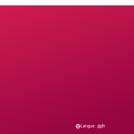
Langue:
de
fr