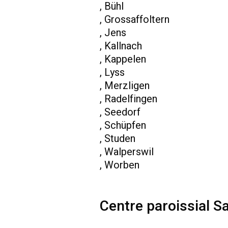
, Bühl
, Grossaffoltern
, Jens
, Kallnach
, Kappelen
, Lyss
, Merzligen
, Radelfingen
, Seedorf
, Schüpfen
, Studen
, Walperswil
, Worben
Centre paroissial S