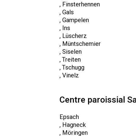
, Finsterhennen
, Gals
, Gampelen
, Ins
, Lüscherz
, Müntschemier
, Siselen
, Treiten
, Tschugg
, Vinelz
Centre paroissial Sa
Epsach
, Hagneck
, Möringen