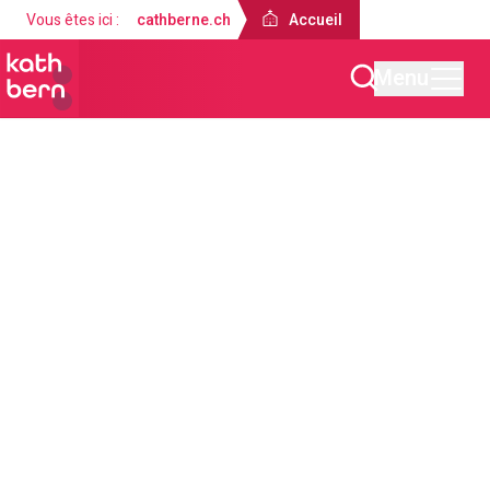
Vous êtes ici :
cathberne.ch
Accueil
Menu
Accueil
Offres
Sacrements