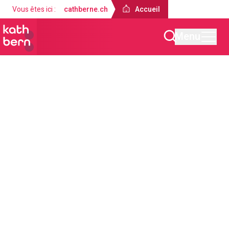
Vous êtes ici :
cathberne.ch
Accueil
Menu
Accueil
Offres
Sacrements