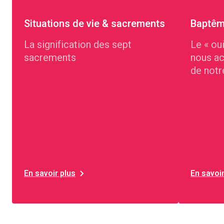
Situations de vie & sacrements
Baptê
La signification des sept
Le « ou
sacrements
nous a
de notr
En savoir plus
En savoir