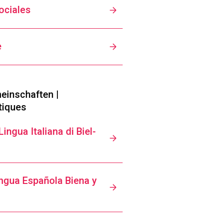
ociales
e
einschaften |
tiques
ingua Italiana di Biel-
ngua Española Biena y