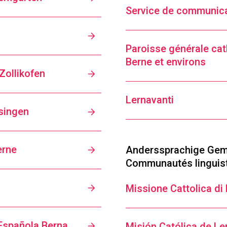
Service de communic
Paroisse générale ca
Berne et environs
Zollikofen
Lernavanti
singen
erne
Anderssprachige Gem
Communautés linguis
Missione Cattolica di 
Española Berna
Misión Católica de L