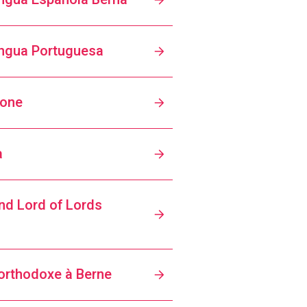
Missão Católica de Língua Portuguesa
one
a
nd Lord of Lords
 orthodoxe à Berne