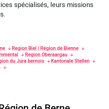
ices spécialisés, leurs missions
s.
rne
Region Biel | Région de Bienne
Emmental
Region Oberaargau
gion du Jura bernois
Kantonale Stellen
s
 Région de Berne