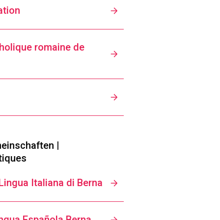
ation
tholique romaine de
einschaften |
tiques
Lingua Italiana di Berna
engua Española Berna