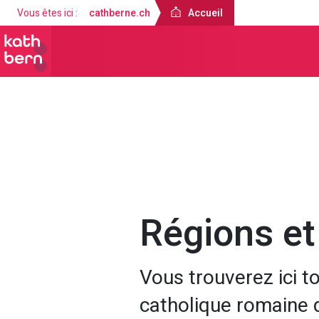
Vous êtes ici :
cathberne.ch
Accueil
Accueil
À propos de nous
Régions et
Vous trouverez ici to
catholique romaine 